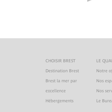
CHOISIR BREST
LE QUA
Destination Brest
Notre of
Brest la mer par
Nos esp
excellence
Nos serv
Hébergements
Le Bure