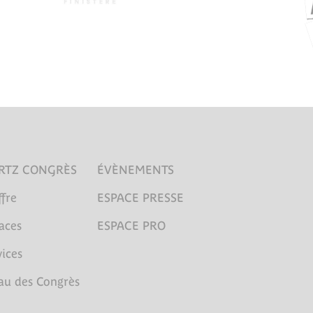
RTZ CONGRÈS
ÉVÈNEMENTS
fre
ESPACE PRESSE
aces
ESPACE PRO
ices
au des Congrès