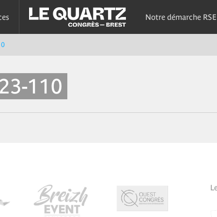
ces
Notre démarche RSE
10
23-110
L