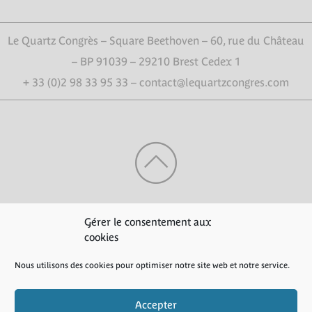
Le Quartz Congrès – Square Beethoven – 60, rue du Château
– BP 91039 – 29210 Brest Cedex 1
+ 33 (0)2 98 33 95 33 – contact@lequartzcongres.com
HAUT DE PAGE
Gérer le consentement aux
cookies
Nous utilisons des cookies pour optimiser notre site web et notre service.
Crédits
|
Mentions légales
|
Politique de confidentialité
Accepter