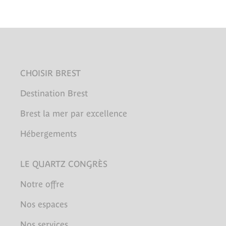
CHOISIR BREST
Destination Brest
Brest la mer par excellence
Hébergements
LE QUARTZ CONGRÈS
Notre offre
Nos espaces
Nos services