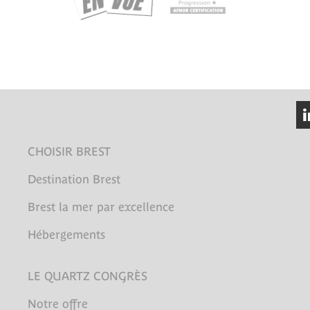
CHOISIR BREST
Destination Brest
Brest la mer par excellence
Hébergements
LE QUARTZ CONGRÈS
Notre offre