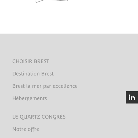
CHOISIR BREST
Destination Brest
Brest la mer par excellence
Hébergements
LE QUARTZ CONGRÈS
Notre offre