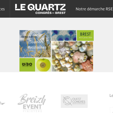
ces
Notre démarche RSE
L