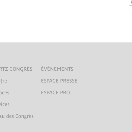
RTZ CONGRÈS
ÉVÈNEMENTS
fre
ESPACE PRESSE
aces
ESPACE PRO
ices
au des Congrès