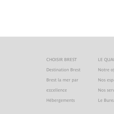
CHOISIR BREST
LE QUA
Destination Brest
Notre of
Brest la mer par
Nos esp
excellence
Nos serv
Hébergements
Le Bure