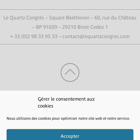
Le Quartz Congrès – Square Beethoven – 60, rue du Château
– BP 91039 – 29210 Brest Cedex 1
+ 33 (0)2 98 33 95 33 – contact@lequartzcongres.com
HAUT DE PAGE
Gérer le consentement aux
cookies
Nous utilisons des cookies pour optimiser notre site web et notre service.
Crédits
|
Mentions légales
|
Politique de confidentialité
Accepter