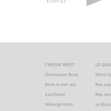
CHOISIR BREST
LE QUA
Destination Brest
Notre of
Brest la mer par
Nos esp
excellence
Nos serv
Hébergements
Le Bure