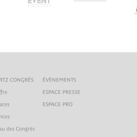
RTZ CONGRÈS
ÉVÈNEMENTS
fre
ESPACE PRESSE
aces
ESPACE PRO
ices
au des Congrès