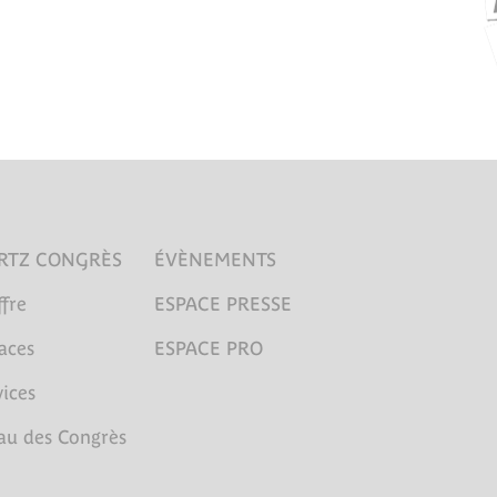
RTZ CONGRÈS
ÉVÈNEMENTS
fre
ESPACE PRESSE
aces
ESPACE PRO
ices
au des Congrès