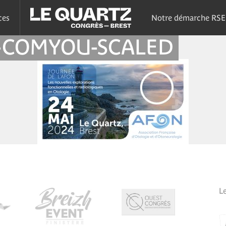
ces
Notre démarche RSE
E-COMYOU-SCALED
L