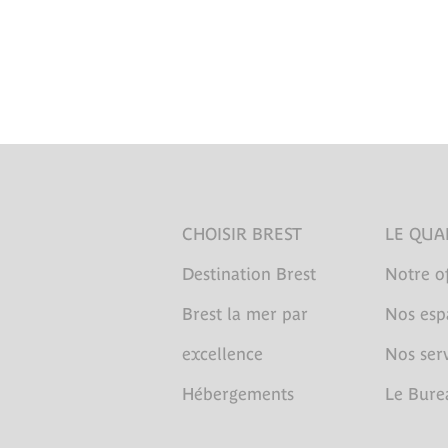
CHOISIR BREST
LE QUA
Destination Brest
Notre of
Brest la mer par
Nos esp
excellence
Nos serv
Hébergements
Le Bure