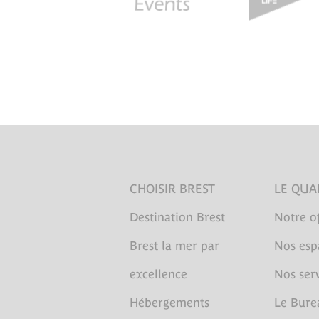
CHOISIR BREST
LE QUA
Destination Brest
Notre of
Brest la mer par
Nos esp
excellence
Nos serv
Hébergements
Le Bure