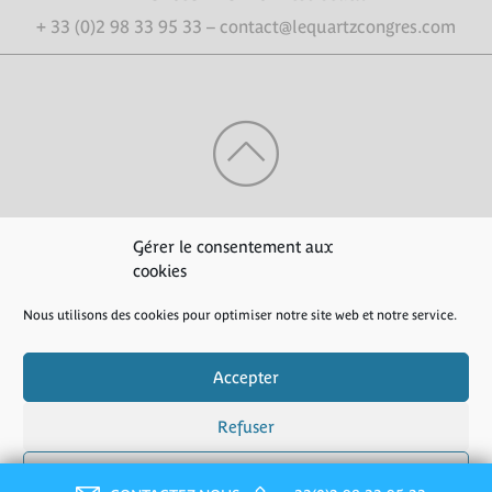
+ 33 (0)2 98 33 95 33 – contact@lequartzcongres.com
HAUT DE PAGE
Gérer le consentement aux
cookies
Nous utilisons des cookies pour optimiser notre site web et notre service.
Crédits
|
Mentions légales
|
Politique de confidentialité
Accepter
Refuser
Préférences