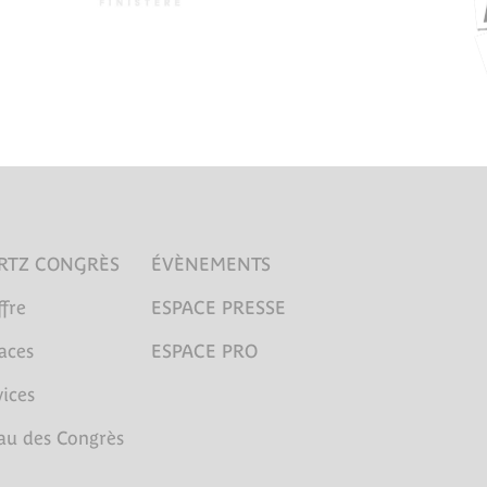
RTZ CONGRÈS
ÉVÈNEMENTS
fre
ESPACE PRESSE
aces
ESPACE PRO
ices
au des Congrès