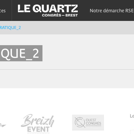
ces
Notre démarche RSE
RATIQUE_2
IQUE_2
L