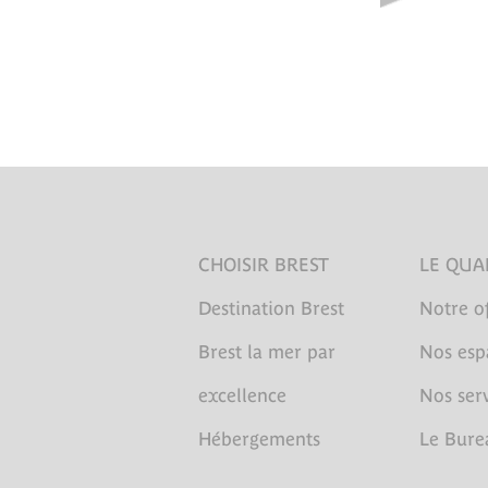
CHOISIR BREST
LE QUA
Destination Brest
Notre of
Brest la mer par
Nos esp
excellence
Nos serv
Hébergements
Le Bure